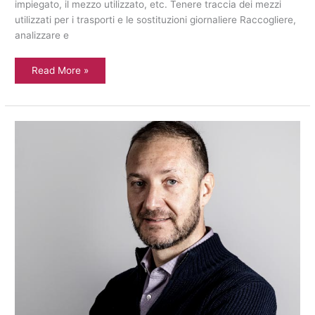
impiegato, il mezzo utilizzato, etc. Tenere traccia dei mezzi
utilizzati per i trasporti e le sostituzioni giornaliere Raccogliere,
analizzare e
Read More »
Business
Intelligence
Group
intervista
Paolo
Sala
ceo
FF3D