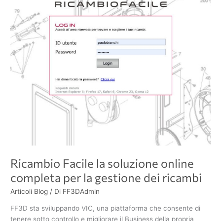
completa
per
la
gestione
dei
ricambi
Ricambio Facile la soluzione online
completa per la gestione dei ricambi
Articoli Blog
/ Di
FF3DAdmin
FF3D sta sviluppando VIC, una piattaforma che consente di
tenere sotto controllo e migliorare il Business della propria