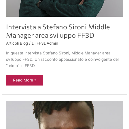
Intervista a Stefano Sironi Middle
Manager area sviluppo FF3D
Articoli Blog
/ Di
FF3DAdmin
In questa intervista Stefano Sironi, Middle Manager area
sviluppo FF3D. Un racconto appassionato e coinvolgente del
“primo” in FF3D.
Read More »
Intervista
a
Alioune
Pen
Sviluppatore
Junior
in
FF3D