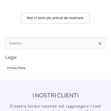
Non ci sono più articoli da mostrare.
C
e
Legal
r
c
Privacy Policy
a
:
I NOSTRI CLIENTI
Il nostro lavoro consiste nel raggiungere i tuoi