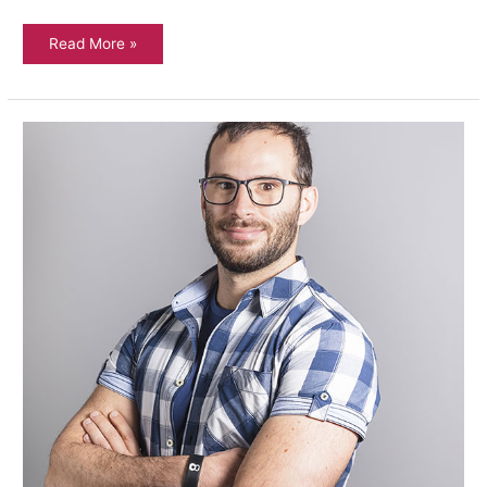
Read More »
Intervista
a
Giuseppe
Di
Maria
Middle
Manager
di
FF3D