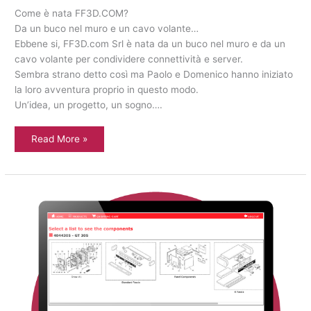
Come è nata FF3D.COM?
Da un buco nel muro e un cavo volante…
Ebbene si, FF3D.com Srl è nata da un buco nel muro e da un
cavo volante per condividere connettività e server.
Sembra strano detto così ma Paolo e Domenico hanno iniziato
la loro avventura proprio in questo modo.
Un’idea, un progetto, un sogno….
Read More »
Sviluppo
web
application
per
gestione
catalogo
ricambi