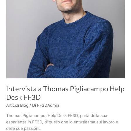
Intervista a Thomas Pigliacampo Help
Desk FF3D
Articoli Blog
/ Di
FF3DAdmin
Thomas Pigliacampo, Help Desk FF3D, parla della sua
esperienza in FF3D, di quello che lo entusiasma sul lavoro e
delle sue passioni…