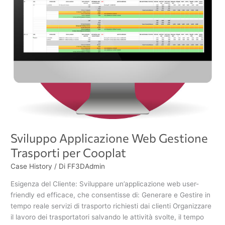
Sviluppo Applicazione Web Gestione
Trasporti per Cooplat
Case History
/ Di
FF3DAdmin
Esigenza del Cliente: Sviluppare un’applicazione web user-
friendly ed efficace, che consentisse di: Generare e Gestire in
tempo reale servizi di trasporto richiesti dai clienti Organizzare
il lavoro dei trasportatori salvando le attività svolte, il tempo