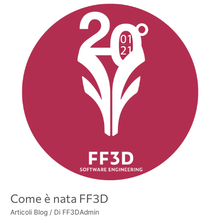
Come
è
nata
FF3D
Come è nata FF3D
Articoli Blog
/ Di
FF3DAdmin