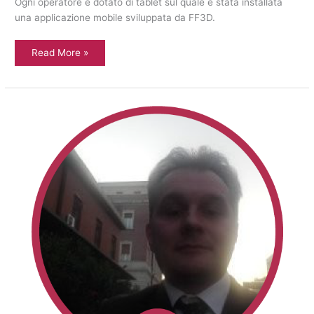
Ogni operatore è dotato di tablet sul quale è stata installata
una applicazione mobile sviluppata da FF3D.
Read More »
Intervista
a
Diego
Lancellotti
Responsabile
Sistemi
di
Business
H2H
Facility
Solutions