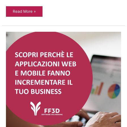
Read More »
Come
le
applicazioni
web
e
mobile
possono
far
incrementare
il
business
aziendale