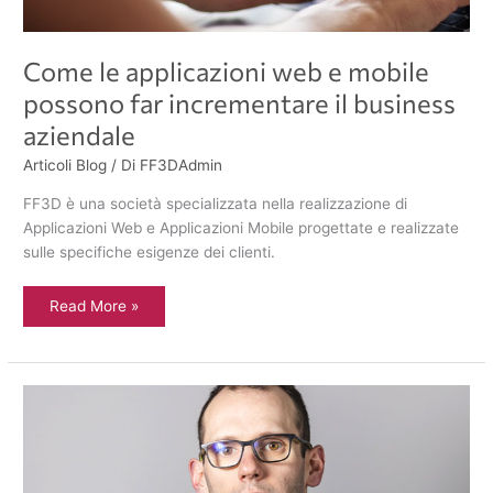
Come le applicazioni web e mobile
possono far incrementare il business
aziendale
Articoli Blog
/ Di
FF3DAdmin
FF3D è una società specializzata nella realizzazione di
Applicazioni Web e Applicazioni Mobile progettate e realizzate
sulle specifiche esigenze dei clienti.
Read More »
Intervista
a
Thomas
Pigliacampo
Help
Desk
FF3D