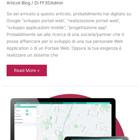
Articoli Blog
/ Di
FF3DAdmin
Se sei arrivato a questo articolo, probabilmente hai digitato su
Google “sviluppo portali web“, “realizzazione portali web“,
“sviluppo applicazioni mobile“, “progettazione app“.
Probabilmente sei alla ricerca di una società/partner che ti
possa affiancare per lo sviluppo di una tua personale Web
Application o di un Portale Web. Oppure la tua esigenza è
realizzare un sistema che
Read More »
Sviluppo
web
application
gestione
interventi
manutenzione
stradale