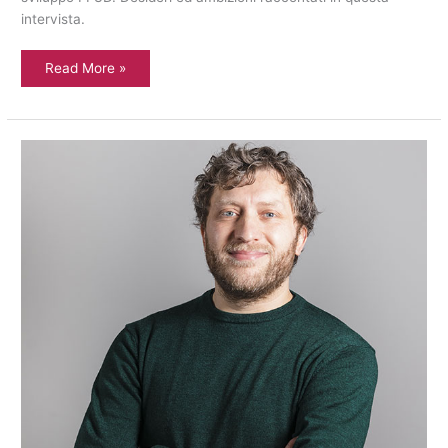
intervista.
Read More »
Intervista
a
Stefano
Sironi
Middle
Manager
area
sviluppo
FF3D