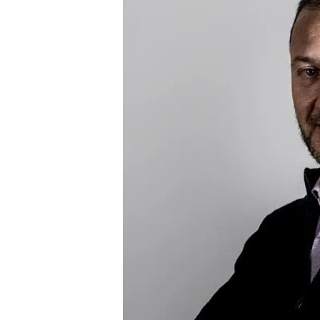
Group
intervista
Paolo
Sala
ceo
FF3D