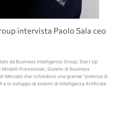
roup intervista Paolo Sala ceo
stato da Business Intelligence Group, Start Up
re Modelli Previsionali, Sistemi di Business
 di Mercato che richiedono una grande “potenza di
e lo sviluppo di sistemi di Intelligenza Artificiale