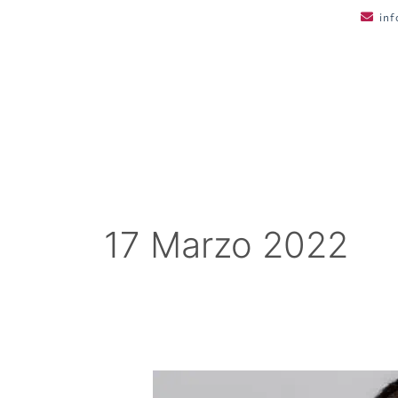
Vai
in
al
contenuto
17 Marzo 2022
Business
Intelligence