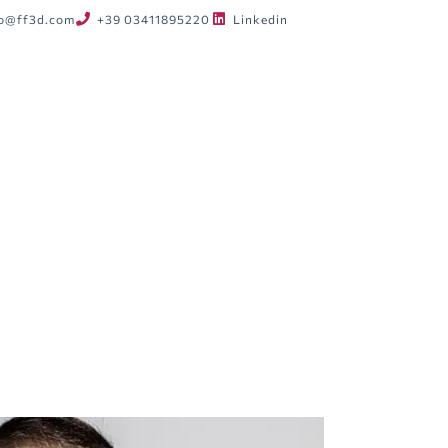
fo@ff3d.com
+39 03411895220
Linkedin
HOME
AZIENDA
TEAM
SERVIZI
SOLUZIONI